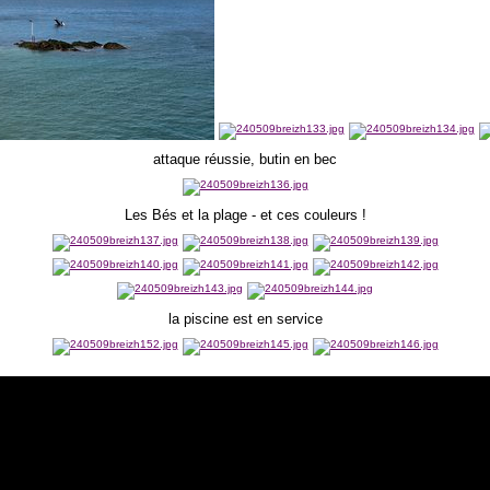
attaque réussie, butin en bec
Les Bés et la plage - et ces couleurs !
la piscine est en service