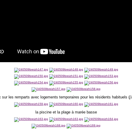
 sur les remparts avec logements temporaires pour les résidents habituels (j'
la piscine et la plage à marée basse